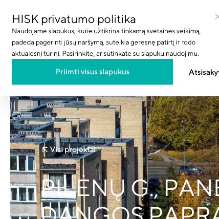
HISK privatumo politika
Naudojame slapukus, kurie užtikrina tinkamą svetainės veikimą,
padeda pagerinti jūsų naršymą, suteikia geresnę patirtį ir rodo
aktualesnį turinį. Pasirinkite, ar sutinkate su slapukų naudojimu.
Projektai
Paslaugos
Priimti visus slapukus
Atsisaky
Produktai
Visi projektai
PILĖNŲ G., PA
DANGOS PAPRA