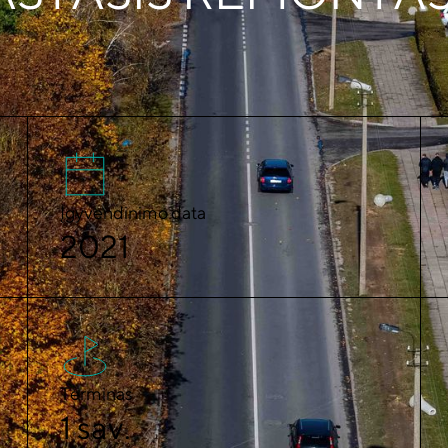
Įgyvendinimo data
2021
Terminas
1 sav.