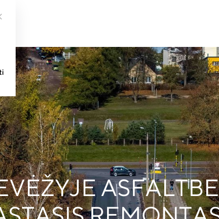
ti
NEVĖŽYJE ASFALTB
STASIS REMONTA