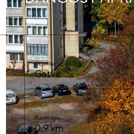
Objektas
Gatvė
Ruožo ilgis
0,9 km