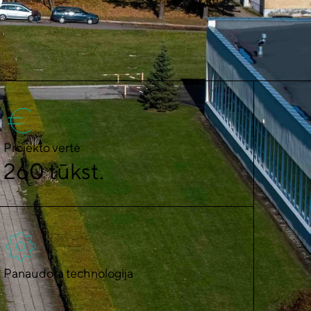
Projekto vertė
260 tūkst.
Panaudota technologija