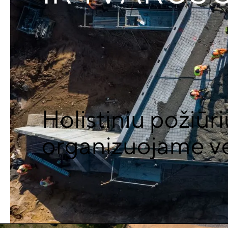
Holistiniu požiūri
organizuojame ve