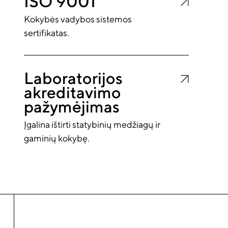
ISO 9001
Kokybės vadybos sistemos
sertifikatas.
It appears you don't have a PDF plugin for this bro
Laboratorijos
akreditavimo
pažymėjimas
It appears you don't have a PDF plugin for this bro
Įgalina ištirti statybinių medžiagų ir
gaminių kokybę.