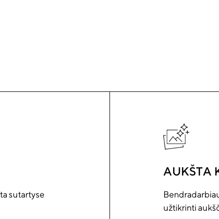
AUKŠTA 
yta sutartyse
Bendradarbiaud
užtikrinti aukš