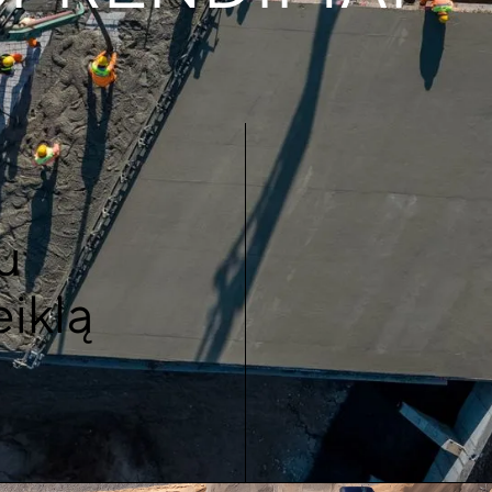
u
iklą