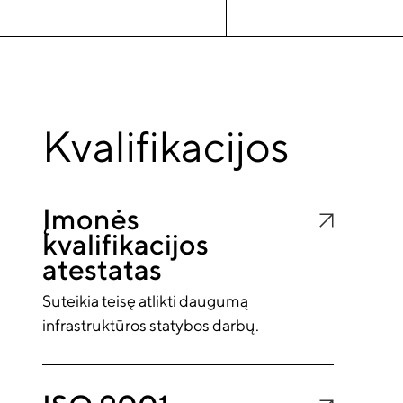
Kvalifikacijos
Įmonės
kvalifikacijos
atestatas
It appears you don't have a PDF plugin for this bro
Suteikia teisę atlikti daugumą
infrastruktūros statybos darbų.