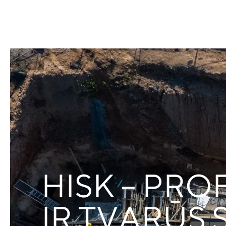
Projektai
Paslaugos
Produktai
HISK – PR
IR TVARŪS