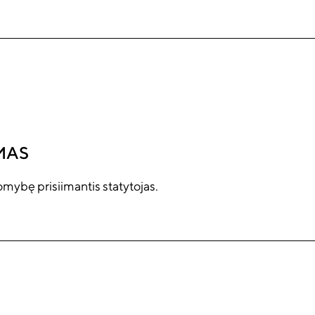
MAS
omybę prisiimantis statytojas.