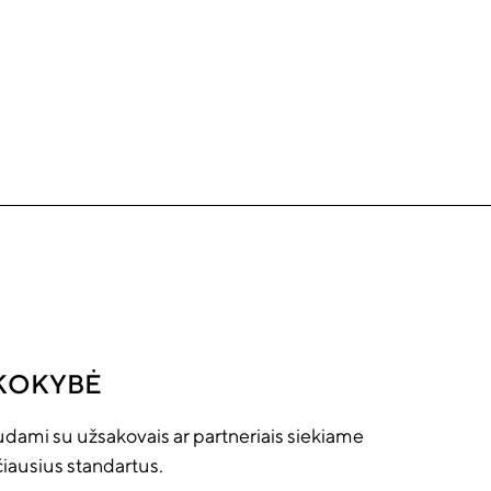
KOKYBĖ
ami su užsakovais ar partneriais siekiame
čiausius standartus.