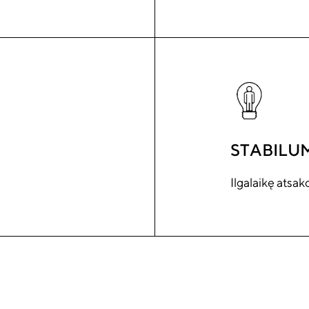
STABILU
Ilgalaikę atsak