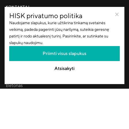
KONTAKTAI
+370 45 502601
HISK privatumo politika
info@hisk.lt
Naudojame slapukus, kurie užtikrina tinkamą svetainės
veikimą, padeda pagerinti jūsų naršymą, suteikia geresnę
PASLAUGOS
patirtį ir rodo aktualesnį turinį. Pasirinkite, ar sutinkate su
Projektų valdymas
slapukų naudojimu.
Projektavimas
Pervežimai
Priimti visus slapukus
Laboratorija
Atsisakyti
PRODUKTAI
Inertinės medžiagos
Asfalbetonis
Betonas
Gelžbetonio gaminiai