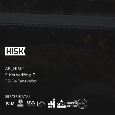
AB „HISK“
S. Kerbedžio g. 7
35104 Panevėžys
SERTIFIKATAI