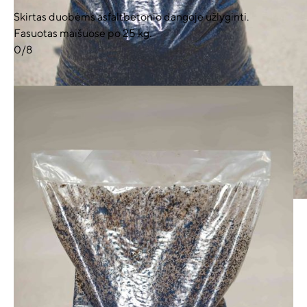
Skirtas duobėms asfaltbetonio dangoje užlyginti.
Fasuotas maišuose po 25 kg.
0/8