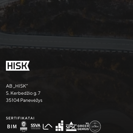
AB „HISK“
S. Kerbedžio g. 7
35104 Panevėžys
SERTIFIKATAI