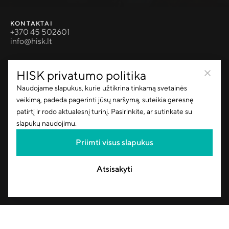
KONTAKTAI
+370 45 502601
info@hisk.lt
PASLAUGOS
HISK privatumo politika
Projektų valdymas
Projektavimas
Naudojame slapukus, kurie užtikrina tinkamą svetainės
Pervežimai
veikimą, padeda pagerinti jūsų naršymą, suteikia geresnę
Laboratorija
patirtį ir rodo aktualesnį turinį. Pasirinkite, ar sutinkate su
slapukų naudojimu.
PRODUKTAI
Priimti visus slapukus
Inertinės medžiagos
Asfalbetonis
Betonas
Atsisakyti
Gelžbetonio gaminiai