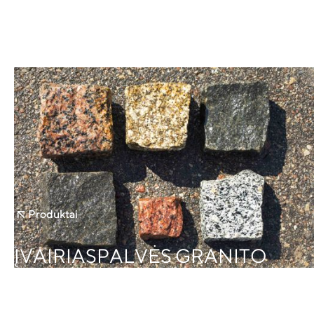
Produktai
ĮVAIRIASPALVĖS GRANITO
TRINKELĖS