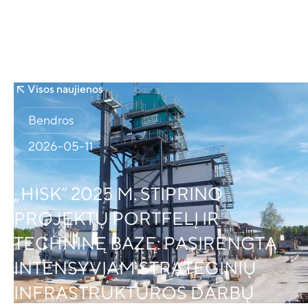
Visos naujienos
Bendros
2026-05-11
„HISK“ 2025 M. STIPRINO
PROJEKTŲ PORTFELĮ IR
TECHNINĘ BAZĘ: PASIRENGTA
INTENSYVIAM STRATEGINIŲ
INFRASTRUKTŪROS DARBŲ