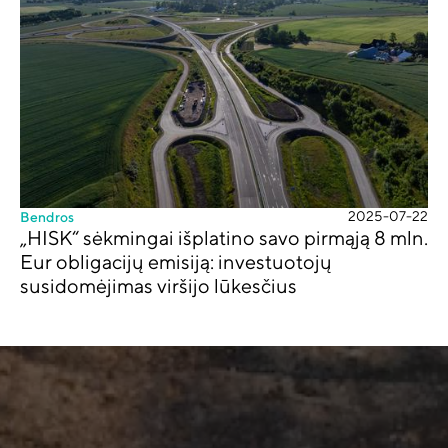
2025-07-22
Bendros
„HISK“ sėkmingai išplatino savo pirmąją 8 mln.
Eur obligacijų emisiją: investuotojų
susidomėjimas viršijo lūkesčius