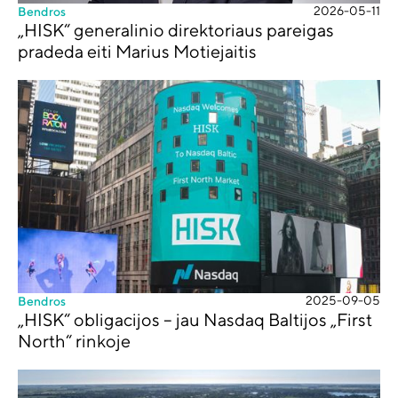
2026-05-11
Bendros
„HISK“ generalinio direktoriaus pareigas
pradeda eiti Marius Motiejaitis
2025-09-05
Bendros
„HISK“ obligacijos – jau Nasdaq Baltijos „First
North“ rinkoje