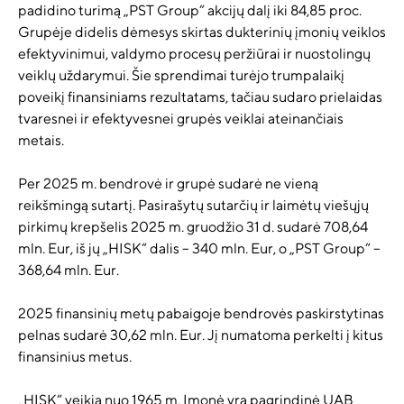
padidino turimą „PST Group“ akcijų dalį iki 84,85 proc.
Grupėje didelis dėmesys skirtas dukterinių įmonių veiklos
efektyvinimui, valdymo procesų peržiūrai ir nuostolingų
veiklų uždarymui. Šie sprendimai turėjo trumpalaikį
poveikį finansiniams rezultatams, tačiau sudaro prielaidas
tvaresnei ir efektyvesnei grupės veiklai ateinančiais
metais.
Per 2025 m. bendrovė ir grupė sudarė ne vieną
reikšmingą sutartį. Pasirašytų sutarčių ir laimėtų viešųjų
pirkimų krepšelis 2025 m. gruodžio 31 d. sudarė 708,64
mln. Eur, iš jų „HISK“ dalis – 340 mln. Eur, o „PST Group“ –
368,64 mln. Eur.
2025 finansinių metų pabaigoje bendrovės paskirstytinas
pelnas sudarė 30,62 mln. Eur. Jį numatoma perkelti į kitus
finansinius metus.
„HISK“ veikia nuo 1965 m. Įmonė yra pagrindinė UAB