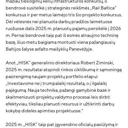
mažiau tiesioginių kelių infrastruktūros konkursų, o
bendrovė susitelkė į strateginės reikšmės „Rail Baltica“
konkursus ir per metus laimėjo tris šio projekto konkursus.
Dėl vėlesnės nei planuota darbų pradžios laimėtuose
ruožuose dalis 2025 m. planuotų pajamų persikėlė į 2026
m. Pernai bendrovė taip pat iš esmės atnaujino techninę
bazę, šiuo metu baigiama montuoti viena pažangiausių
Baltijos šalyse asfalto maišyklių Panevėžyje.
Anot „HISK“ generalinio direktoriaus Robert Ziminski,
2025 m. rezultatai atspindi rinkos cikliškumą ir sąmoningą
pasirengimą naujam projektų portfelio etapui:
„Investavome ne į trumpalaikį rezultatą, o į ilgalaikį
pajėgumą. Nauja technika, pažangi gamybinė bazė ir
skaitmenizuoti projektų valdymo procesai leis dirbti
efektyviau, tiksliau planuoti resursus ir užtikrinti darbų
kokybę didelės apimties projektuose.“
2025 m. „HISK“ taip pat įgyvendino oficialų pasiūlymą ir