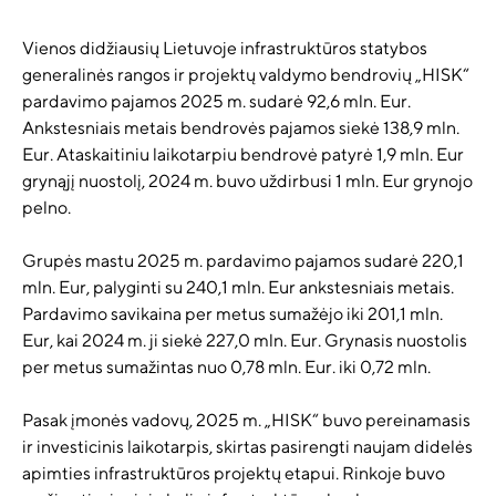
Vienos didžiausių Lietuvoje infrastruktūros statybos
generalinės rangos ir projektų valdymo bendrovių „HISK“
pardavimo pajamos 2025 m. sudarė 92,6 mln. Eur.
Ankstesniais metais bendrovės pajamos siekė 138,9 mln.
Eur. Ataskaitiniu laikotarpiu bendrovė patyrė 1,9 mln. Eur
grynąjį nuostolį, 2024 m. buvo uždirbusi 1 mln. Eur grynojo
pelno.
Grupės mastu 2025 m. pardavimo pajamos sudarė 220,1
mln. Eur, palyginti su 240,1 mln. Eur ankstesniais metais.
Pardavimo savikaina per metus sumažėjo iki 201,1 mln.
Eur, kai 2024 m. ji siekė 227,0 mln. Eur. Grynasis nuostolis
per metus sumažintas nuo 0,78 mln. Eur. iki 0,72 mln.
Pasak įmonės vadovų, 2025 m. „HISK“ buvo pereinamasis
ir investicinis laikotarpis, skirtas pasirengti naujam didelės
apimties infrastruktūros projektų etapui. Rinkoje buvo